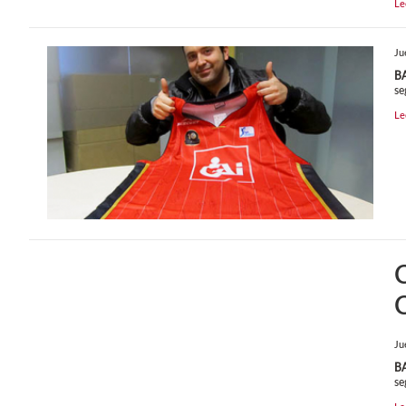
Le
Ju
B
se
Le
C
Ju
B
se