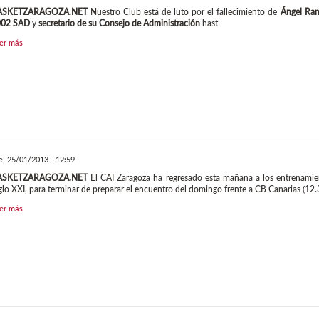
ASKETZARAGOZA.NET
Nuestro Club está de luto por el fallecimiento de
Ángel Ra
002 SAD
y
secretario de su Consejo de Administración
hast
er más
e, 25/01/2013 - 12:59
ASKETZARAGOZA.NET
El CAI Zaragoza ha regresado esta mañana a los entrenamiento
glo XXI, para terminar de preparar el encuentro del domingo frente a CB Canarias (12.
er más