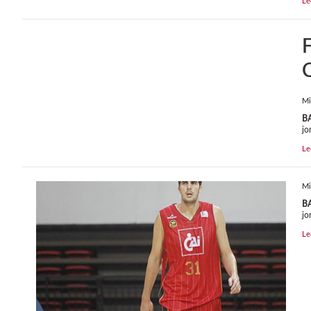
Le
F
Mi
B
jo
Le
Mi
B
jo
Le