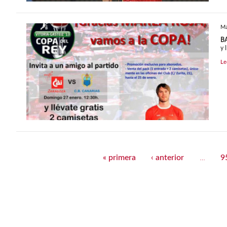
Ma
B
y 
Le
Páginas
« primera
‹ anterior
9
…