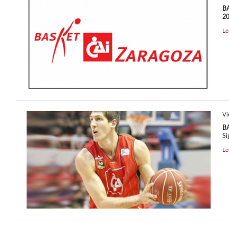
B
2
Le
Vi
B
Si
Le