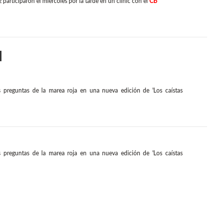
articiparon el miércoles por la tarde en un clínic con el
CB
l
s preguntas de la marea roja en una nueva edición de 'Los caístas
s preguntas de la marea roja en una nueva edición de 'Los caístas