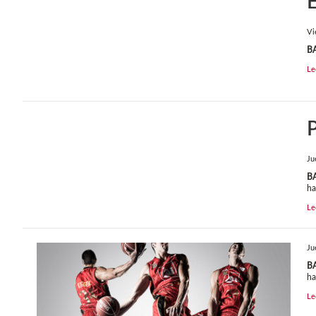
E
Vi
B
Le
P
Ju
B
ha
Le
Ju
B
ha
Le