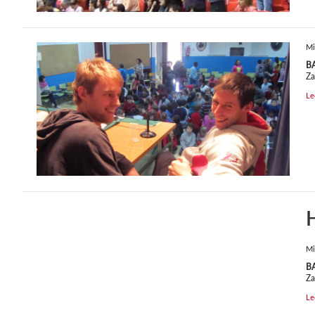
Mi
B
Za
Le
H
Mi
B
Za
Le