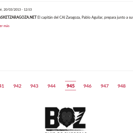
é, 20/03/2013 - 12:53
ASKETZARAGOZA.NET
El capitán del CAI Zaragoza, Pablo Aguilar, prepara junto a s
er más
41
942
943
944
945
946
947
948