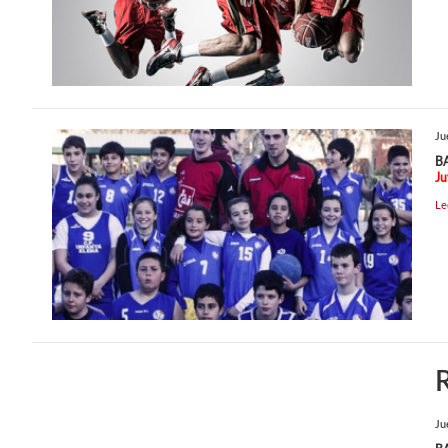
Ju
B
Ju
Le
R
Ju