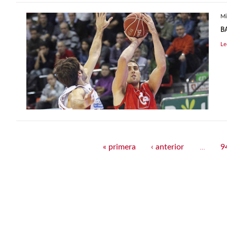
Mi
B
Le
Páginas
« primera
‹ anterior
9
…