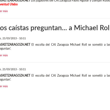
ASKETZARAGOZA.NET
Los jugadores del CAI Zaragoza Pablo Aguilar y Damjan Rudez p
ventud Utebo
er más
os caístas preguntan... a Michael Rol
e, 21/03/2013 - 10:11
ASKETZARAGOZA.NET
El escolta del CAI Zaragoza Michael Roll se sometió a la
eguntan'.
er más
e, 21/03/2013 - 10:11
ASKETZARAGOZA.NET
El escolta del CAI Zaragoza Michael Roll se sometió a la
eguntan'.
er más