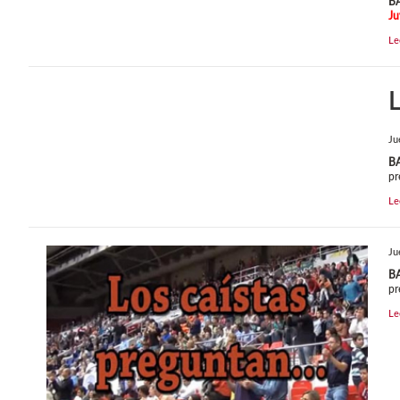
B
Ju
Le
L
Ju
B
pr
Le
Ju
B
pr
Le