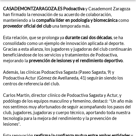
CASADEMONTZARAGOZA.ES
Podoactiva
y Casademont Zaragoza
han firmado la renovación de su acuerdo de colaboración,
manteniendo a la
compañía líder en podología y biomecánica
como
proveedor oficial del club
una temporada más.
Esta relación, que se prolonga ya
durante casi dos décadas
, se ha
consolidado como un ejemplo de innovación aplicada al deporte.
Gracias a esta alianza, los jugadores y jugadoras del club continuarán
beneficiándose de los servicios y tratamientos de Podoactiva,
mejorando la
prevención de lesiones y el rendimiento deportivo
.
Además, las clínicas Podoactiva Sagasta (Paseo Sagasta, 9) y
Podoactiva Actur (Gómez de Avellaneda, 41) seguirán siendo los
centros de referencia del club.
Carlos Martín, director clínico de Podoactiva Sagasta y Actur, y
podólogo de los equipos masculino y femenino, destacó: “Un año más
nos sentimos muy afortunados de seguir acompañando los pasos del
club, jugadores, jugadoras y cuerpo técnico, aportando toda nuestra
tecnología para la mejora del rendimiento y la prevención de
lesiones”.
Esta renovación
reafirma la confianza mutua entre ambas entidades
y