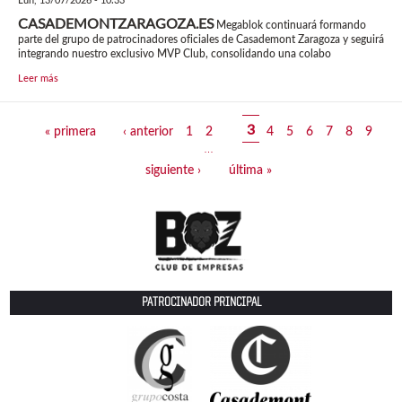
CASADEMONTZARAGOZA.ES
Megablok continuará formando
parte del grupo de patrocinadores oficiales de Casademont Zaragoza y seguirá
integrando nuestro exclusivo MVP Club, consolidando una colabo
Leer más
Páginas
3
« primera
‹ anterior
1
2
4
5
6
7
8
9
…
siguiente ›
última »
PATROCINADOR PRINCIPAL