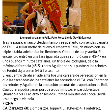
Llompart lanza ante Feliu. Foto, Força Lleida (Javi Enjuanes).
Tras la pausa, arrancó Lleida intenso y se adelantó con sendas canasta
de Feliu. Aguilar metió de nuevo el empate y Feliu, de nuevo con un
triple a tabla, adelantó a los ilerdenses. Choque de ida y vuelta. El
encuentro entró en una fase igualada que se rompió con el 43-47 en
unos buenos minutos catalanes. Un triple de Rodríguez, dejó la
máxima diferencia (45-51) pero Aguilar con sus puntos y los rebotes
de Fontet dejaron en 54-51 el asunto.
El encuentro de ahí en adelante fue una carrera de persecución en la
que las escapadas de los catalanes las secundaba el CAI con Fontet en
los rebotes y Aguilar en la anotación además de la aportación de Roll.
Cualquiera podía ganar porque a dos minutos, el partido estaba
igualado a 68. El acierto en los dos últimos minutos del Força Lleida
les otorgó la victoria.
FICHA
CAI Zaragoza 68
: Llompart(6), Toppert(5), R.Pérez(4), Fontet(16),