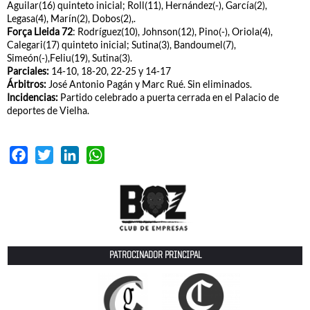
Aguilar(16) quinteto inicial; Roll(11), Hernández(-), García(2),
Legasa(4), Marín(2), Dobos(2),.
Força Lleida 72
: Rodríguez(10), Johnson(12), Pino(-), Oriola(4),
Calegari(17) quinteto inicial; Sutina(3), Bandoumel(7),
Simeón(-),Feliu(19), Sutina(3).
Parciales:
14-10, 18-20, 22-25 y 14-17
Árbitros:
José Antonio Pagán y Marc Rué. Sin eliminados.
Incidencias:
Partido celebrado a puerta cerrada en el Palacio de
deportes de Vielha.
Facebook
Twitter
LinkedIn
WhatsApp
PATROCINADOR PRINCIPAL