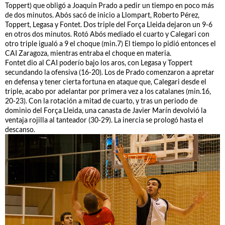
Toppert) que obligó a Joaquin Prado a pedir un tiempo en poco más
de dos minutos. Abós sacó de inicio a Llompart, Roberto Pérez,
Toppert, Legasa y Fontet. Dos triple del Força Lleida dejaron un 9-6
en otros dos minutos. Rotó Abós mediado el cuarto y Calegari con
otro triple igualó a 9 el choque (min.7) El tiempo lo pidió entonces el
CAI Zaragoza, mientras entraba el choque en materia.
Fontet dio al CAI poderío bajo los aros, con Legasa y Toppert
secundando la ofensiva (16-20). Los de Prado comenzaron a apretar
en defensa y tener cierta fortuna en ataque que, Calegari desde el
triple, acabo por adelantar por primera vez a los catalanes (min.16,
20-23). Con la rotación a mitad de cuarto, y tras un periodo de
dominio del Força Lleida, una canasta de Javier Marín devolvió la
ventaja rojilla al tanteador (30-29). La inercia se prologó hasta el
descanso.