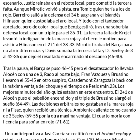
escenario. Justiz reinaba en el rebote local, pero cometió la tercera
falta. Aunque Mirotic volvió a pista, era Tomic quien hería a los de
rojo. Barreiro salió a la defensa del 34 blaugrana y el islandés
Hlinason quien custodiaba el aro local. Y todo con el tanteador
apretado, pero de color local que Benzig estiró, tras una soberbia
defensa local, con un triple para el 35-31. La tercera falta de Krejci
levantó la indignación de la marea roja y al checo le motivo para
asistir a Hlinason en el 2+1 del 38-33. Mirotic tiraba del Barça para
no abrir diferencias y Davis sumaba la tercera falta y DJ Seeley de 3
al 42-36 que dejó el resultado encarrilado al descanso (46-40).
Tras la pausa, el Barça se puso 46-45 pero el desatascador lo llevaba
Alocén con una de 3, Rado al poste bajo, Fran Vazquez y Brussino
llevaron el 55-45 en otro suspiro, Casademont Zaragoza is back con
la máxima ventaja del choque y el tiempo de Pesic (min.23). Los
mejores minutos del año quizá estaban en este encuentro. El 2+1 de
Alocén puso el pabellón encendido y el triple de Brussino alargó el
sueño (64-49). Las decisiones arbitrales no gustaban a la ‘marea roja’
ni a Fisac, quien recibió una técnica. Ambiente caliente como cuando
de 3 Seeley (69-55 ponía otra máxima ventaja. El cuarto moría con
licencia para soñar en rojo (71-61).
. Una antideportiva a Javi García se rectificó con el
instant replay
y
reinó la clama en un choque eléctrico. Con +10, Hanga y Mirotic