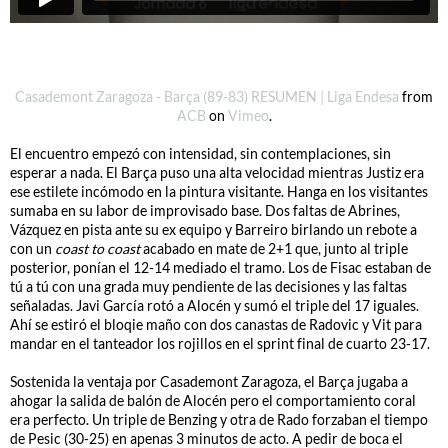
Casademont Zaragoza - Barça (89-83) RESUMEN | Liga Endesa
from
ACB
on
Vimeo
.
El encuentro empezó con intensidad, sin contemplaciones, sin
esperar a nada. El Barça puso una alta velocidad mientras Justiz era
ese estilete incómodo en la pintura visitante. Hanga en los visitantes
sumaba en su labor de improvisado base. Dos faltas de Abrines,
Vázquez en pista ante su ex equipo y Barreiro birlando un rebote a
con un
coast to coast
acabado en mate de 2+1 que, junto al triple
posterior, ponían el 12-14 mediado el tramo. Los de Fisac estaban de
tú a tú con una grada muy pendiente de las decisiones y las faltas
señaladas. Javi García rotó a Alocén y sumó el triple del 17 iguales.
Ahí se estiró el bloqie maño con dos canastas de Radovic y Vit para
mandar en el tanteador los rojillos en el sprint final de cuarto 23-17.
Sostenida la ventaja por Casademont Zaragoza, el Barça jugaba a
ahogar la salida de balón de Alocén pero el comportamiento coral
era perfecto. Un triple de Benzing y otra de Rado forzaban el tiempo
de Pesic (30-25) en apenas 3 minutos de acto. A pedir de boca el