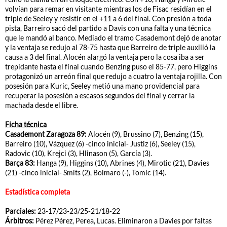
volvían para remar en visitante mientras los de Fisac residían en el
triple de Seeley y resistir en el +11 a 6 del final. Con presión a toda
pista, Barreiro sacó del partido a Davis con una falta y una técnica
que le mandó al banco. Mediado el tramo Casademont dejó de anotar
y la ventaja se redujo al 78-75 hasta que Barreiro de triple auxilió la
causa a 3 del final. Alocén alargó la ventaja pero la cosa iba a ser
trepidante hasta el final cuando Benzing puso el 85-77, pero Higgins
protagonizó un arreón final que redujo a cuatro la ventaja rojilla. Con
posesión para Kuric, Seeley metió una mano providencial para
recuperar la posesión a escasos segundos del final y cerrar la
machada desde el libre.
Ficha técnica
Casademont Zaragoza 89:
Alocén (9), Brussino (7), Benzing (15),
Barreiro (10), Vázquez (6) -cinco inicial- Justiz (6), Seeley (15),
Radovic (10), Krejci (3), Hlinason (5), García (3).
Barça 83:
Hanga (9), Higgins (10), Abrines (4), Mirotic (21), Davies
(21) -cinco inicial- Smits (2), Bolmaro (-), Tomic (14).
Estadística completa
Parciales:
23-17/23-23/25-21/18-22
Árbitros:
Pérez Pérez, Perea, Lucas. Eliminaron a Davies por faltas