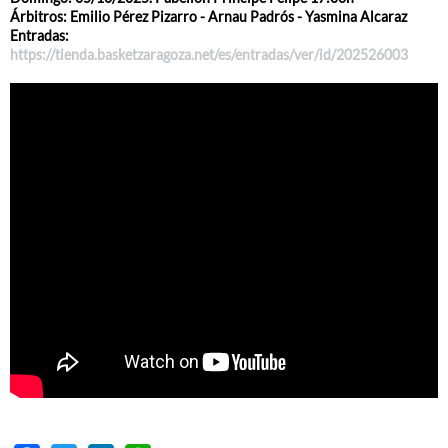
Árbitros: Emilio Pérez Pizarro - Arnau Padrós - Yasmina Alcaraz
Entradas:
https://tienda.basketzaragoza.net/es/entradas/ver/id/202526003