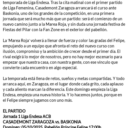
temporada de Liga Endesa. Tras la cita matinal con el primer partido
de Liga Femenina, Casademont Zaragoza arrancará el curso ante
Baskonia, uno de los grandes de la competición, en una primera
jornada que será mucho más que un partido: será el comienzo de un
nuevo camino junto a la Marea Roja, y sin duda una jornada festiva de
Fiestas del Pilar con la Fan Zone en el exterior del pabellón.
La ‘Marea Roja’ volverá a llenar de fuerza y color las gradas del Felipe,
empujando a un equipo que afronta el reto del nuevo curso con
ilusión, compromiso y la ambición de crecer desde el primer día. El
rival exigirá lo mejor de nosotros, pero no hay mejor escenario para
empezar que nuestra casa, con nuestra gente, con ese vínculo que
convierte cada encuentro en algo especial.
La temporada está llena de retos, sueños y metas compartidas. Y todo
arranca aquí, en Zaragoza, en el lugar donde cada grito, cada aplauso
y cada aliento marcan la diferencia. Este domingo empieza la Liga
Endesa, empieza una nueva historia. Y lo hacemos juntos, porque en
el Felipe siempre jugamos con uno más.
EL PARTIDO
Jornada 1 Liga Endesa ACB
CASADEMONT ZARAGOZA vs. BASKONIA
Domingo: 05/10/2025. Pabellón Príncipe Felipe 17:00h