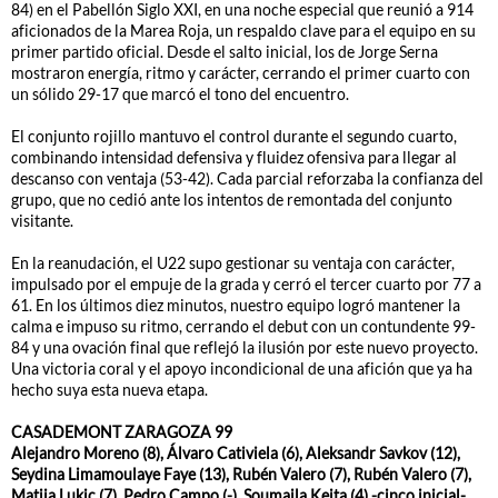
84) en el Pabellón Siglo XXI, en una noche especial que reunió a 914
aficionados de la Marea Roja, un respaldo clave para el equipo en su
primer partido oficial. Desde el salto inicial, los de Jorge Serna
mostraron energía, ritmo y carácter, cerrando el primer cuarto con
un sólido 29-17 que marcó el tono del encuentro.
El conjunto rojillo mantuvo el control durante el segundo cuarto,
combinando intensidad defensiva y fluidez ofensiva para llegar al
descanso con ventaja (53-42). Cada parcial reforzaba la confianza del
grupo, que no cedió ante los intentos de remontada del conjunto
visitante.
En la reanudación, el U22 supo gestionar su ventaja con carácter,
impulsado por el empuje de la grada y cerró el tercer cuarto por 77 a
61. En los últimos diez minutos, nuestro equipo logró mantener la
calma e impuso su ritmo, cerrando el debut con un contundente 99-
84 y una ovación final que reflejó la ilusión por este nuevo proyecto.
Una victoria coral y el apoyo incondicional de una afición que ya ha
hecho suya esta nueva etapa.
CASADEMONT ZARAGOZA 99
Alejandro Moreno (8), Álvaro Cativiela (6), Aleksandr Savkov (12),
Seydina Limamoulaye Faye (13), Rubén Valero (7), Rubén Valero (7),
Matija Lukic (7), Pedro Campo (-), Soumaila Keita (4) -cinco inicial-