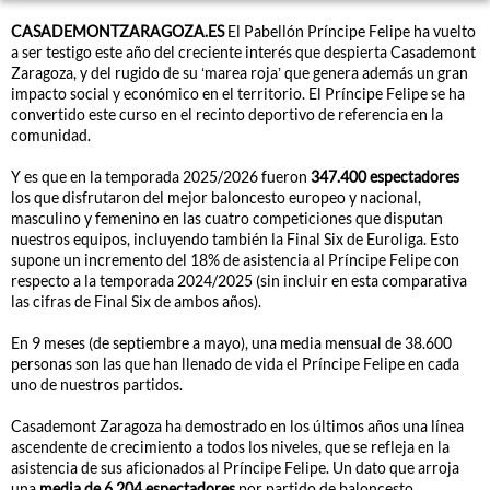
CASADEMONTZARAGOZA.ES
El Pabellón Príncipe Felipe ha vuelto
a ser testigo este año del creciente interés que despierta Casademont
Zaragoza, y del rugido de su ‘marea roja’ que genera además un gran
impacto social y económico en el territorio. El Príncipe Felipe se ha
convertido este curso en el recinto deportivo de referencia en la
comunidad.
Y es que en la temporada 2025/2026 fueron
347.400 espectadores
los que disfrutaron del mejor baloncesto europeo y nacional,
masculino y femenino en las cuatro competiciones que disputan
nuestros equipos, incluyendo también la Final Six de Euroliga. Esto
supone un incremento del 18% de asistencia al Príncipe Felipe con
respecto a la temporada 2024/2025 (sin incluir en esta comparativa
las cifras de Final Six de ambos años).
En 9 meses (de septiembre a mayo), una media mensual de 38.600
personas son las que han llenado de vida el Príncipe Felipe en cada
uno de nuestros partidos.
Casademont Zaragoza ha demostrado en los últimos años una línea
ascendente de crecimiento a todos los niveles, que se refleja en la
asistencia de sus aficionados al Príncipe Felipe. Un dato que arroja
una
media de 6.204 espectadores
por partido de baloncesto