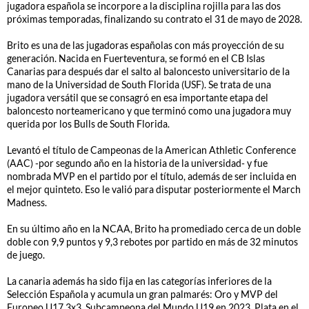
jugadora española se incorpore a la disciplina rojilla para las dos
próximas temporadas, finalizando su contrato el 31 de mayo de 2028.
Brito es una de las jugadoras españolas con más proyección de su
generación. Nacida en Fuerteventura, se formó en el CB Islas
Canarias para después dar el salto al baloncesto universitario de la
mano de la Universidad de South Florida (USF). Se trata de una
jugadora versátil que se consagró en esa importante etapa del
baloncesto norteamericano y que terminó como una jugadora muy
querida por los Bulls de South Florida.
Levantó el título de Campeonas de la American Athletic Conference
(AAC) -por segundo año en la historia de la universidad- y fue
nombrada MVP en el partido por el título, además de ser incluida en
el mejor quinteto. Eso le valió para disputar posteriormente el March
Madness.
En su último año en la NCAA, Brito ha promediado cerca de un doble
doble con 9,9 puntos y 9,3 rebotes por partido en más de 32 minutos
de juego.
La canaria además ha sido fija en las categorías inferiores de la
Selección Española y acumula un gran palmarés: Oro y MVP del
Europeo U17 3x3, Subcampeona del Mundo U19 en 2023, Plata en el