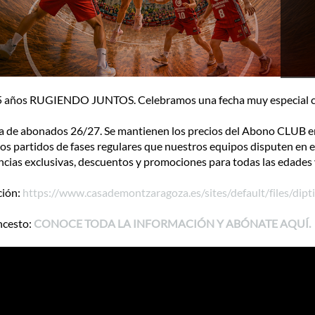
ños RUGIENDO JUNTOS. Celebramos una fecha muy especial como
de abonados 26/27. Se mantienen los precios del Abono CLUB en 
 partidos de fases regulares que nuestros equipos disputen en el 
encias exclusivas, descuentos y promociones para todas las edades 
ción:
https://www.casademontzaragoza.es/sites/default/files/dip
ncesto:
CONOCE TODA LA INFORMACIÓN Y ABÓNATE AQUÍ.