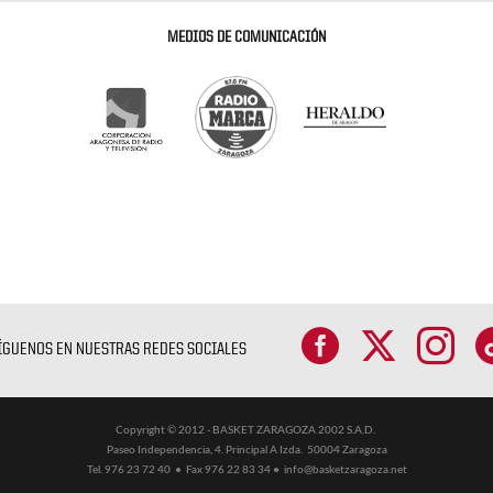
MEDIOS DE COMUNICACIÓN
ÍGUENOS EN NUESTRAS REDES SOCIALES
Copyright © 2012 - BASKET ZARAGOZA 2002 S.A.D.
Paseo Independencia, 4. Principal A Izda. 50004 Zaragoza
Tel. 976 23 72 40 ● Fax 976 22 83 34 ●
info@basketzaragoza.net