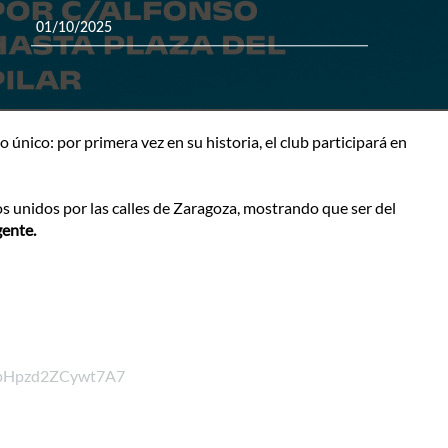
01/10/2025
nico: por primera vez en su historia, el club participará en
s unidos por las calles de Zaragoza, mostrando que ser del
gente.
fHpHpzd2ZCywt7A7