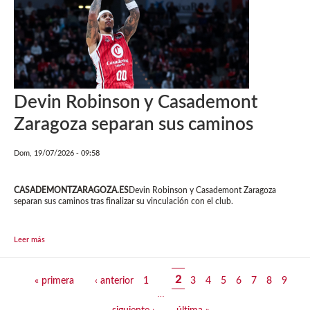
Devin Robinson y Casademont
Zaragoza separan sus caminos
Dom, 19/07/2026 - 09:58
CASADEMONTZARAGOZA.ES
Devin Robinson y Casademont Zaragoza
separan sus caminos tras finalizar su vinculación con el club.
Leer más
Páginas
2
« primera
‹ anterior
1
3
4
5
6
7
8
9
…
siguiente ›
última »