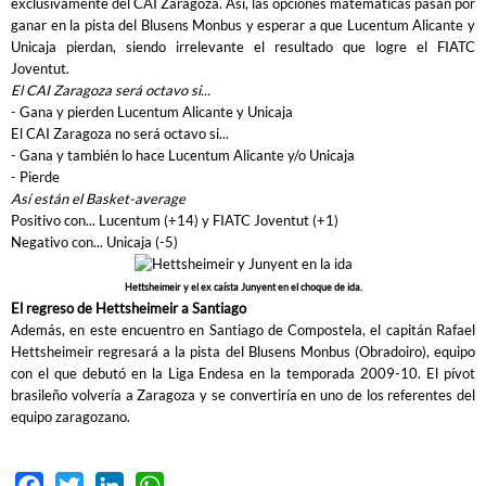
exclusivamente del CAI Zaragoza. Así, las opciones matemáticas pasan por
ganar en la pista del Blusens Monbus y esperar a que Lucentum Alicante y
Unicaja pierdan, siendo irrelevante el resultado que logre el FIATC
Joventut.
El CAI Zaragoza será octavo si...
- Gana y pierden Lucentum Alicante y Unicaja
El CAI Zaragoza no será octavo si...
- Gana y también lo hace Lucentum Alicante y/o Unicaja
- Pierde
Así están el Basket-average
Positivo con... Lucentum (+14) y FIATC Joventut (+1)
Negativo con... Unicaja (-5)
Hettsheimeir y el ex caísta Junyent en el choque de ida.
El regreso de Hettsheimeir a Santiago
Además, en este encuentro en Santiago de Compostela, el capitán Rafael
Hettsheimeir regresará a la pista del Blusens Monbus (Obradoiro), equipo
con el que debutó en la Liga Endesa en la temporada 2009-10. El pívot
brasileño volvería a Zaragoza y se convertiría en uno de los referentes del
equipo zaragozano.
Facebook
Twitter
LinkedIn
WhatsApp