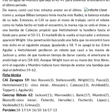
tras un agua de Mumbrú que dejó el 42-49 para solventar el encuentro en
el último periodo.
De nuevo, costó casi tres minutos anotar en el último
tramo y, aunque Bilbao tampoco tenía mucha más fluidez, la balanza estaba
de su lado. Entonces, el CAI se puso el mono de trabajo, cerró el rebote
como no había hecho en todo el encuentro, la marea roja se unió al show, y
una bomba de Cabezas propició que Hettsheimeir la hundiera hasta el
fondo para poner el 50-51. El marbellí dio la vuelta al marcador y entonces
apareció Wright. Una penetración buscando una falta que no encontró tuvo
más éxito en el siguiente ataque, igualando a 58. Y se apagó la luz. Entre
Aguilar y Hettshiemeir perdieron un rebote que cayó a las manos de
Jackson y, antes de que tuvieran tiempo de darse cuenta, el americano la
anotó bajo el aro (58-60). Aunque Wright tuvo en su mano dos tiros libres,
erró el segundo y Mumbrú todavía tuvo tiempo de anotar una bandeja que
dejó el definitivo 59-62.
Ficha técnica
CAI Zaragoza 59:
Van Rossom(3), Stefansson(8), Wright(11), Pasco(2),
Hettsheimeir(11)- cinco inicial-, Almazán(-), Cabezas(13), Archibald(5),
Toppert(-), Aguilar(6).
Gescrap Bizkaia 62:
Jackson(11), Mavroeidis(-), Banic(17), Mumbrú(7),
Blums(8)-cinco inicial-, Fisher(6), Hervelle(-), Fischer(6), López(-),
Vasileiadis(11), Grimau(2).
Parciales
:18-17/14-16/10-16/17-13