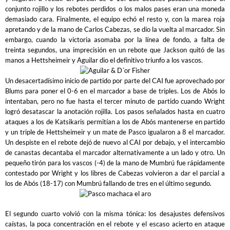
conjunto rojillo y los rebotes perdidos o los malos pases eran una moneda
demasiado cara. Finalmente, el equipo echó el resto y, con la marea roja
apretando y de la mano de Carlos Cabezas, se dio la vuelta al marcador. Sin
embargo, cuando la victoria asomaba por la línea de fondo, a falta de
treinta segundos, una imprecisión en un rebote que Jackson quitó de las
manos a Hettsheimeir y Aguilar dio el definitivo triunfo a los vascos.
Un desacertadísimo inicio de partido por parte del CAI fue aprovechado por
Blums para poner el 0-6 en el marcador a base de triples. Los de Abós lo
intentaban, pero no fue hasta el tercer minuto de partido cuando Wright
logró desatascar la anotación rojilla. Los pasos señalados hasta en cuatro
ataques a los de Katsikaris permitían a los de Abós mantenerse en partido
y un triple de Hettsheimeir y un mate de Pasco igualaron a 8 el marcador.
Un despiste en el rebote dejó de nuevo al CAI por debajo, y el intercambio
de canastas decantaba el marcador alternativamente a un lado y otro. Un
pequeño tirón para los vascos (-4) de la mano de Mumbrú fue rápidamente
contestado por Wright y los libres de Cabezas volvieron a dar el parcial a
los de Abós (18-17) con Mumbrú fallando de tres en el último segundo.
El segundo cuarto volvió con la misma tónica: los desajustes defensivos
caístas, la poca concentración en el rebote y el escaso acierto en ataque