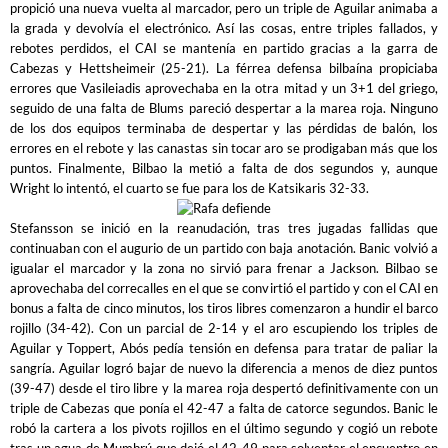
propició una nueva vuelta al marcador, pero un triple de Aguilar animaba a
la grada y devolvía el electrónico. Así las cosas, entre triples fallados, y
rebotes perdidos, el CAI se mantenía en partido gracias a la garra de
Cabezas y Hettsheimeir (25-21). La férrea defensa bilbaína propiciaba
errores que Vasileiadis aprovechaba en la otra mitad y un 3+1 del griego,
seguido de una falta de Blums pareció despertar a la marea roja. Ninguno
de los dos equipos terminaba de despertar y las pérdidas de balón, los
errores en el rebote y las canastas sin tocar aro se prodigaban más que los
puntos. Finalmente, Bilbao la metió a falta de dos segundos y, aunque
Wright lo intentó, el cuarto se fue para los de Katsikaris 32-33.
Stefansson se inició en la reanudación, tras tres jugadas fallidas que
continuaban con el augurio de un partido con baja anotación. Banic volvió a
igualar el marcador y la zona no sirvió para frenar a Jackson. Bilbao se
aprovechaba del correcalles en el que se convirtió el partido y con el CAI en
bonus a falta de cinco minutos, los tiros libres comenzaron a hundir el barco
rojillo (34-42). Con un parcial de 2-14 y el aro escupiendo los triples de
Aguilar y Toppert, Abós pedía tensión en defensa para tratar de paliar la
sangría. Aguilar logró bajar de nuevo la diferencia a menos de diez puntos
(39-47) desde el tiro libre y la marea roja despertó definitivamente con un
triple de Cabezas que ponía el 42-47 a falta de catorce segundos. Banic le
robó la cartera a los pivots rojillos en el último segundo y cogió un rebote