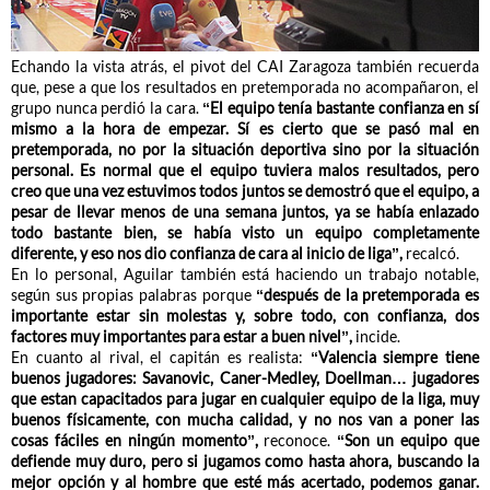
Echando la vista atrás, el pivot del CAI Zaragoza también recuerda
que, pese a que los resultados en pretemporada no acompañaron, el
grupo nunca perdió la cara.
“El equipo tenía bastante confianza en sí
mismo a la hora de empezar. Sí es cierto que se pasó mal en
pretemporada, no por la situación deportiva sino por la situación
personal. Es normal que el equipo tuviera malos resultados, pero
creo que una vez estuvimos todos juntos se demostró que el equipo, a
pesar de llevar menos de una semana juntos, ya se había enlazado
todo bastante bien, se había visto un equipo completamente
diferente, y eso nos dio confianza de cara al inicio de liga”,
recalcó.
En lo personal, Aguilar también está haciendo un trabajo notable,
según sus propias palabras porque
“después de la pretemporada es
importante estar sin molestas y, sobre todo, con confianza, dos
factores muy importantes para estar a buen nivel”,
incide.
En cuanto al rival, el capitán es realista:
“Valencia siempre tiene
buenos jugadores: Savanovic, Caner-Medley, Doellman… jugadores
que estan capacitados para jugar en cualquier equipo de la liga, muy
buenos físicamente, con mucha calidad, y no nos van a poner las
cosas fáciles en ningún momento”,
reconoce.
“Son un equipo que
defiende muy duro, pero si jugamos como hasta ahora, buscando la
mejor opción y al hombre que esté más acertado, podemos ganar.