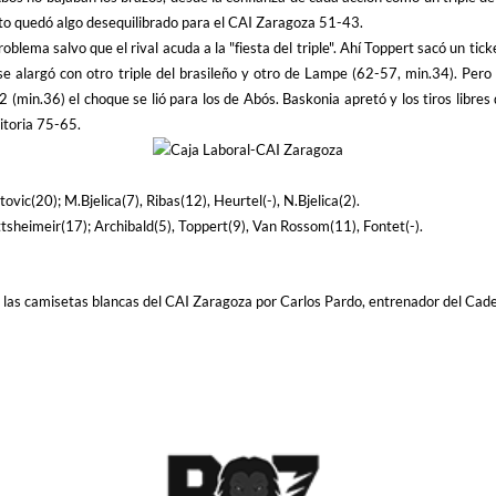
unto quedó algo desequilibrado para el CAI Zaragoza 51-43.
lema salvo que el rival acuda a la "fiesta del triple". Ahí Toppert sacó un tick
 alargó con otro triple del brasileño y otro de Lampe (62-57, min.34). Pero 
min.36) el choque se lió para los de Abós. Baskonia apretó y los tiros libres
Vitoria 75-65.
ovic(20); M.Bjelica(7), Ribas(12), Heurtel(-), N.Bjelica(2).
ttsheimeir(17); Archibald(5), Toppert(9), Van Rossom(11), Fontet(-).
 las camisetas blancas del CAI Zaragoza por Carlos Pardo, entrenador del Cade