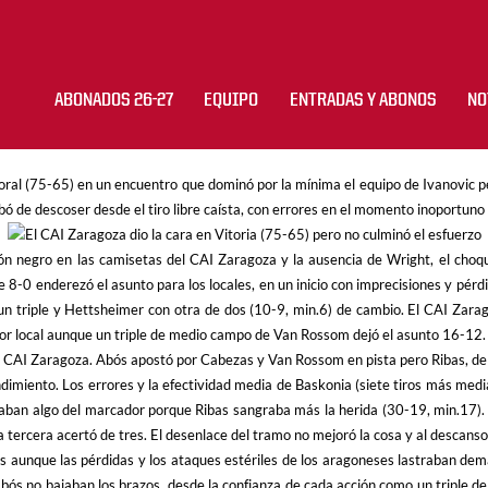
ABONADOS 26-27
EQUIPO
ENTRADAS Y ABONOS
NO
oral (75-65) en un encuentro que dominó por la mínima el equipo de Ivanovic 
abó de descoser desde el tiro libre caísta, con errores en el momento inoportuno
ón negro en las camisetas del CAI Zaragoza y la ausencia de Wright, el choque
de 8-0 enderezó el asunto para los locales, en un inicio con imprecisiones y pér
n triple y Hettsheimer con otra de dos (10-9, min.6) de cambio. El CAI Zarag
 color local aunque un triple de medio campo de Van Rossom dejó el asunto 16-12.
l CAI Zaragoza. Abós apostó por Cabezas y Van Rossom en pista pero Ribas, de n
dimiento. Los errores y la efectividad media de Baskonia (siete tiros más med
chaban algo del marcador porque Ribas sangraba más la herida (30-19, min.17). A
 tercera acertó de tres. El desenlace del tramo no mejoró la cosa y al descanso
nque las pérdidas y los ataques estériles de los aragoneses lastraban demas
ós no bajaban los brazos, desde la confianza de cada acción como un triple de 