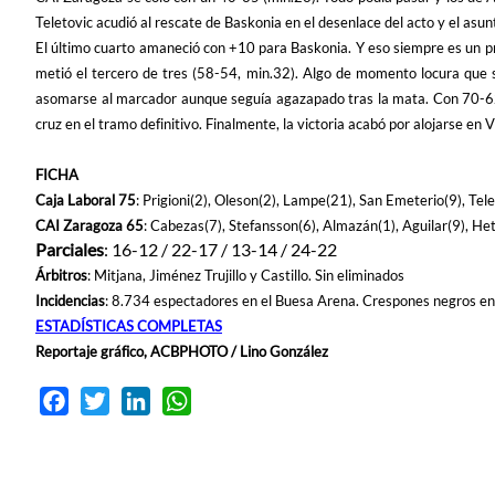
Teletovic acudió al rescate de Baskonia en el desenlace del acto y el as
El último cuarto amaneció con +10 para Baskonia. Y eso siempre es un prob
metió el tercero de tres (58-54, min.32). Algo de momento locura que se
asomarse al marcador aunque seguía agazapado tras la mata. Con 70-62 (
cruz en el tramo definitivo. Finalmente, la victoria acabó por alojarse en 
FICHA
Caja Laboral 75
: Prigioni(2), Oleson(2), Lampe(21), San Emeterio(9), Telet
CAI Zaragoza 65
: Cabezas(7), Stefansson(6), Almazán(1), Aguilar(9), He
Parciales
: 16-12 / 22-17 / 13-14 / 24-22
Árbitros
: Mitjana, Jiménez Trujillo y Castillo. Sin eliminados
Incidencias
: 8.734 espectadores en el Buesa Arena. Crespones negros en
ESTADÍSTICAS COMPLETAS
Reportaje gráfico, ACBPHOTO / Lino González
Facebook
Twitter
LinkedIn
WhatsApp