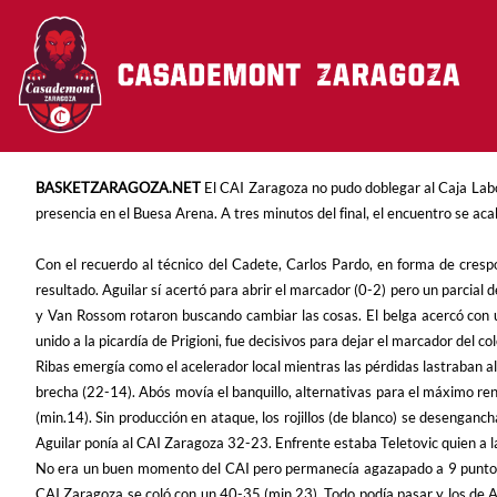
Pasar al contenido principal
BASKETZARAGOZA.NET
El CAI Zaragoza no pudo doblegar al Caja Lab
presencia en el Buesa Arena. A tres minutos del final, el encuentro se ac
Con el recuerdo al técnico del Cadete, Carlos Pardo, en forma de cresp
resultado. Aguilar sí acertó para abrir el marcador (0-2) pero un parcial 
y Van Rossom rotaron buscando cambiar las cosas. El belga acercó con u
unido a la picardía de Prigioni, fue decisivos para dejar el marcador del
Ribas emergía como el acelerador local mientras las pérdidas lastraban a
brecha (22-14). Abós movía el banquillo, alternativas para el máximo ren
(min.14). Sin producción en ataque, los rojillos (de blanco) se desengan
Aguilar ponía al CAI Zaragoza 32-23. Enfrente estaba Teletovic quien a la
No era un buen momento del CAI pero permanecía agazapado a 9 puntos au
CAI Zaragoza se coló con un 40-35 (min.23). Todo podía pasar y los de Ab