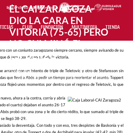
EL CAI ZARAGOZA
DIO LA CARA EN
TICIAS
CLUB
FUNDACIÓN
MULTIMEDIA
TIENDA
VITORIA (75-65) PERO
NO CULMINÓ EL
pero con un conjunto zaragozano siempre cercano, siempre avisando de su
ESFUERZO
 que dejaron por desenchufada la victoria.
 arrancó con un intento de triple de Teletovic y otro de Stefansson sin
07/03/2012
didas que llevó a Abós a pedir un tiempo para reorientar el asunto. Toppert
oza flojeó unos momentos por dentro con el regreso de Teletovic, lo que
uevo, ahora a la contra, corría y abría
iado el cuarto) dejaban el asunto 26-17
bós probó con una zona y le dio cierto rédito, lo que sumado al triple de
 se llegó 38-29.
iado la desventaja. Con todo y con eso, tres despistes de Baskonia y el
Aguilar, otro de Toppert o dos de Archibald para igualar (42-42, min.28).