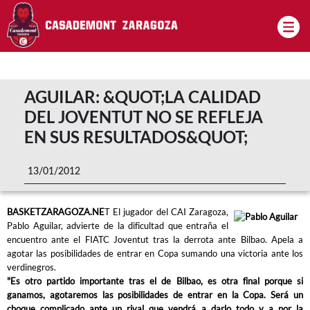
Pasar al contenido principal
AGUILAR: &QUOT;LA CALIDAD
DEL JOVENTUT NO SE REFLEJA
EN SUS RESULTADOS&QUOT;
13/01/2012
BASKETZARAGOZA.NE
T El jugador del CAI Zaragoza,
Pablo Aguilar, advierte de la dificultad que entraña el
encuentro ante el FIATC Joventut tras la derrota ante Bilbao. Apela a
agotar las posibilidades de entrar en Copa sumando una victoria ante los
verdinegros.
"Es otro partido importante tras el de Bilbao, es otra final porque si
ganamos, agotaremos las posibilidades de entrar en la Copa. Será un
choque complicado ante un rival que vendrá a darlo todo y a por la