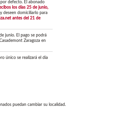
á por defecto. El abonado
ecibos los días 25 de junio,
y deseen domiciliarlo para
za.net
antes del 21 de
de junio. El pago se podrá
e Casademont Zaragoza en
o único se realizará el día
onados puedan cambiar su localidad.