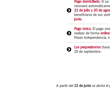
Pago domiciliado.
Si ya
renovará automáticament
22 de julio y 20 de ago
beneficiarse de sus ven
junio
.
Pago único.
El pago únic
realizar de forma
online
Paseo Independencia, nº
Los pequeabonos
(hasta
20 de septiembre.
A partir del
22 de junio
se abrirá el