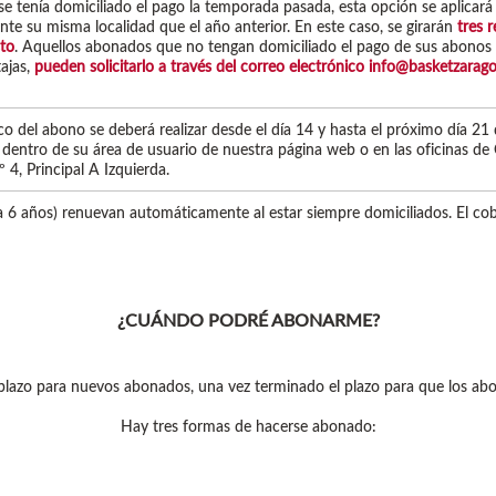
 se tenía domiciliado el pago la temporada pasada, esta opción se aplicar
e su misma localidad que el año anterior. En este caso, se girarán
tres r
sto
. Aquellos abonados que no tengan domiciliado el pago de sus abonos 
tajas,
pueden solicitarlo a través del correo electrónico
info@basketzarago
o del abono se deberá realizar desde el día 14 y hasta el próximo día 21 
dentro de su área de usuario de nuestra página web o en las oficinas d
 4, Principal A Izquierda.
 6 años) renuevan automáticamente al estar siempre domiciliados. El cobr
¿CUÁNDO PODRÉ ABONARME?
 plazo para nuevos abonados, una vez terminado el plazo para que los ab
Hay tres formas de hacerse abonado: